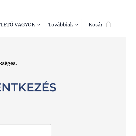
TETŐ VAGYOK
Továbbiak
Kosár
kséges.
ENTKEZÉS