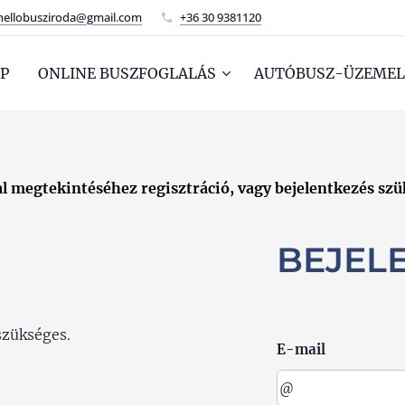
hellobusziroda@gmail.com
+36 30 9381120
P
ONLINE BUSZFOGLALÁS
AUTÓBUSZ-ÜZEMEL
al megtekintéséhez regisztráció, vagy bejelentkezés szü
BEJEL
szükséges.
E-mail