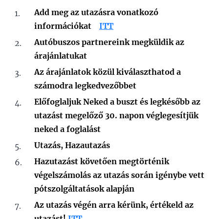
Add meg az utazásra vonatkozó
információkat
ITT
Autóbuszos partnereink megküldik az
árajánlatukat
Az árajánlatok közül kiválaszthatod a
számodra legkedvezőbbet
Előfoglaljuk Neked a buszt és legkésőbb az
utazást megelőző 30. napon véglegesítjük
neked a foglalást
Utazás, Hazautazás
Hazutazást követően megtörténik
végelszámolás az utazás során igénybe vett
pótszolgáltatások alapján
Az utazás végén arra kérünk, értékeld az
utazást!
ITT