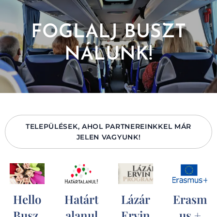
FOGLALJ BUSZT
NÁLUNK!
TELEPÜLÉSEK, AHOL PARTNEREINKKEL MÁR
JELEN VAGYUNK!
Hello
Határt
Lázár
Erasm
Busz
alanul
Ervin
us +