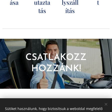
ása
utazta
lyszáll
t
tás
ítás
CSATLAKOZZ
HOZZÁNK!
56.739.927
fuvardíjú
Már
Ft
Sütiket használunk, hogy biztosítsuk a weboldal megfelelő