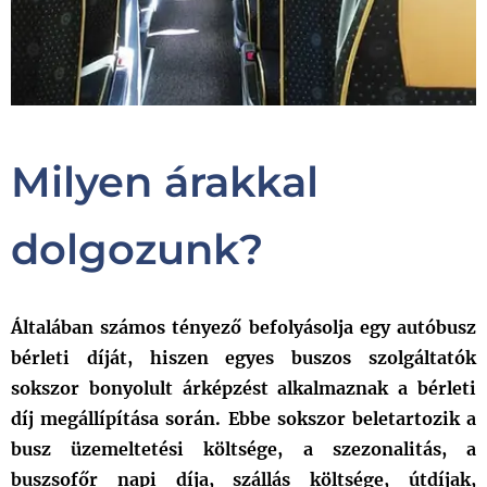
Milyen árakkal
dolgozunk?
Általában számos tényező befolyásolja egy autóbusz
bérleti díját, hiszen egyes buszos szolgáltatók
sokszor bonyolult árképzést alkalmaznak a bérleti
díj megállípítása során. Ebbe sokszor beletartozik a
busz üzemeltetési költsége, a szezonalitás, a
buszsofőr napi díja, szállás költsége, útdíjak,