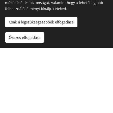
1247
működését és biztonságát, valamint hogy a lehető legjobb
db
személyszállítást és
felhasználói élményt kínáljuk Neked.
árajánlatkérést közvetítettünk
Csak a legszükségesebbek elfogadása
Partnereinknek
!
Összes elfogadása
Legyél Te
is autóbusz-
üzemeltető
partnerünk!