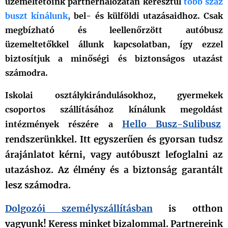
üzemeltetőink partnerhálózatán keresztül
több száz
buszt kínálunk
,
bel- és külföldi utazásaidhoz. Csak
megbízható és leellenőrzött autóbusz
üzemeltetőkkel állunk kapcsolatban, így ezzel
biztosítjuk a minőségi és biztonságos utazást
számodra.
Iskolai osztálykirándulásokhoz, gyermekek
csoportos szállításához kínálunk megoldást
Hello Busz-Sulibusz
intézmények részére a
rendszerünkkel. Itt egyszerűen és gyorsan tudsz
árajánlatot kérni, vagy autóbuszt lefoglalni az
utazáshoz.
Az élmény és a biztonság garantált
lesz számodra.
Dolgozói személyszállítás
ban
is otthon
vagyunk! Keress minket bizalommal. Partnereink