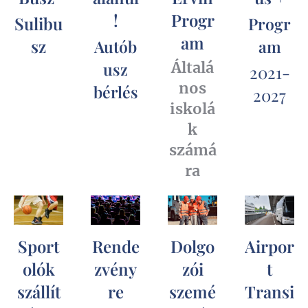
!
Progr
Sulibu
Progr
am
sz
Autób
am
usz
Általá
2021-
nos
bérlés
2027
iskolá
k
számá
ra
Sport
Rende
Dolgo
Airpor
olók
zvény
zói
t
szállít
re
szemé
Transi