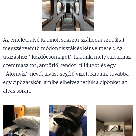
Az emeleti alvó kabinok sokszor szállodai szobákat
megszégyenítő módon tiszták és kényelmesek. Az
utazáshoz "kezdőcsomagot" kapunk, mely tartalmaz
szemmaszkot, arctörlő kendőt, füldugót és egy
"Álomvíz" nevű, alvást segítő vizet. Kapunk továbbá
egy cipőzacskót, amibe elhelyezhetjük a cipőnket az
alvás során.