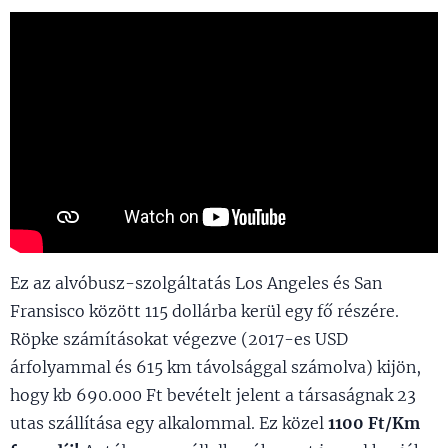
Ez az alvóbusz-szolgáltatás Los Angeles és San
Fransisco között 115 dollárba kerül egy fő részére.
Röpke számításokat végezve (2017-es USD
árfolyammal és 615 km távolsággal számolva) kijön,
hogy kb 690.000 Ft bevételt jelent a társaságnak 23
utas szállítása egy alkalommal. Ez közel
1100 Ft/Km