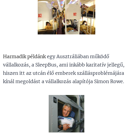
Harmadik példánk
egy Ausztráliában működő
vállalkozás, a SleepBus, ami inkább karitatív jellegű,
hiszen itt az utcán élő emberek szállásproblémájára
kínál megoldást a vállalkozás alapítója Simon Rowe.