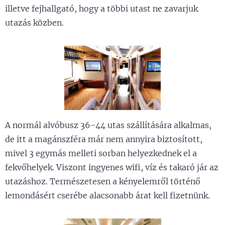
illetve fejhallgató, hogy a többi utast ne zavarjuk
utazás közben.
A normál alvóbusz 36-44 utas szállítására alkalmas,
de itt a magánszféra már nem annyira biztosított,
mivel 3 egymás melleti sorban helyezkednek el a
fekvőhelyek. Viszont ingyenes wifi, víz és takaró jár az
utazáshoz. Természetesen a kényelemről történő
lemondásért cserébe alacsonabb árat kell fizetnünk.