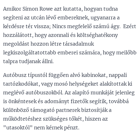
Amikor Simon Rowe azt kutatta, hogyan tudna
segíteni az utcán lévő embereknek, ugyanarra a
kérdésre tér vissza; Nincs megfelelő számú ágy. Ezért
hozzálátott, hogy azonnali és költséghatékony
megoldást hozzon létre társadalmuk
legkiszolgáltatottabb emberei számára, hogy meilőbb
talpra tudjanak állni.
Autóbusz típustól függően alvó kabinokat, nappali
tartózkodókat, vagy mosó helységeket alakítottak ki
meglévő autóbuszokból. Az alapító munkáját jelenleg
is önkéntesek és adományt fizetők segítik, továbbá
különböző támogató partnerek biztosítják a
működtetéshez szükséges tőkét, hiszen az
"utasoktól" nem kérnek pénzt.