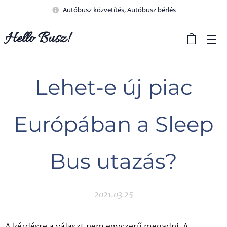
Autóbusz közvetítés, Autóbusz bérlés
Hello Busz!
Lehet-e új piac
Európában a Sleep
Bus utazás?
2021.03.25
A kérdésre a választ nem egyszerű megadni. A