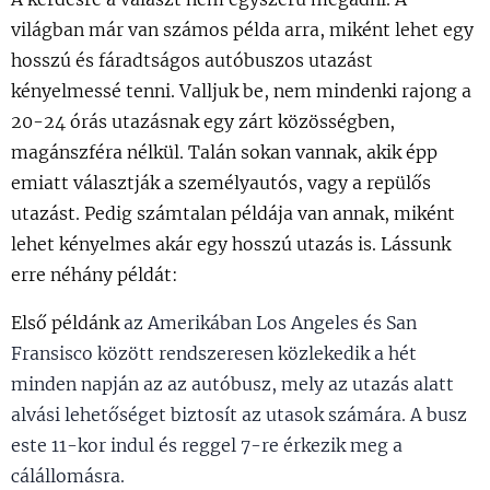
világban már van számos példa arra, miként lehet egy
hosszú és fáradtságos autóbuszos utazást
kényelmessé tenni. Valljuk be, nem mindenki rajong a
20-24 órás utazásnak egy zárt közösségben,
magánszféra nélkül. Talán sokan vannak, akik épp
emiatt választják a személyautós, vagy a repülős
utazást. Pedig számtalan példája van annak, miként
lehet kényelmes akár egy hosszú utazás is. Lássunk
erre néhány példát:
Első példánk
az Amerikában Los Angeles és San
Fransisco között rendszeresen közlekedik a hét
minden napján az az autóbusz, mely az utazás alatt
alvási lehetőséget biztosít az utasok számára. A busz
este 11-kor indul és reggel 7-re érkezik meg a
cálállomásra.