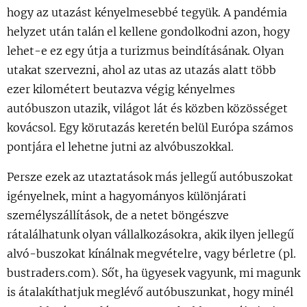
hogy az utazást kényelmesebbé tegyük. A pandémia
helyzet után talán el kellene gondolkodni azon, hogy
lehet-e ez egy útja a turizmus beindításának. Olyan
utakat szervezni, ahol az utas az utazás alatt több
ezer kilométert beutazva végig kényelmes
autóbuszon utazik, világot lát és közben közösséget
kovácsol. Egy körutazás keretén belül Európa számos
pontjára el lehetne jutni az alvóbuszokkal.
Persze ezek az utaztatások más jellegű autóbuszokat
igényelnek, mint a hagyományos különjárati
személyszállítások, de a netet böngészve
rátalálhatunk olyan vállalkozásokra, akik ilyen jellegű
alvó-buszokat kínálnak megvételre, vagy bérletre (pl.
bustraders.com). Sőt, ha ügyesek vagyunk, mi magunk
is átalakíthatjuk meglévő autóbuszunkat, hogy minél