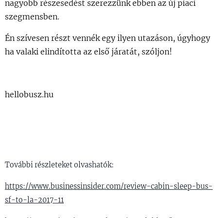
nagyobb részesedést szerezzünk ebben az új piaci
szegmensben.
Én szívesen részt vennék egy ilyen utazáson, úgyhogy
ha valaki elindította az első járatát, szóljon!
hellobusz.hu
További részleteket olvashatók:
https://www.businessinsider.com/review-cabin-sleep-bus-
sf-to-la-2017-11