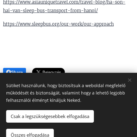
https://www.asiauniquetravel.com/travel-blog/ha-son-
hai-van-sleep-bus-transport-from-hanoi/
https://www.sleepbus.org/our-work/our-approach
Share
Sütiket használunk, hogy biztosítsuk a weboldal megfelelő
működését és biztonságát, valamint hogy a lehető legjobb
felhasználói élményt kínáljuk Neked.
HELLOBUSZ.HU független szolgáltató iroda.
Csak a legszükségesebbek elfogadása
Minden jog fenntartva 2020
Összes elfogadása
KEZDŐLAP
Sütik