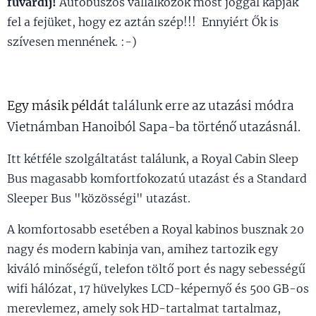
fuvardíj!
Autóbuszos vállalkozók most joggal kapják
fel a fejüket, hogy ez aztán szép!!! Ennyiért Ők is
szívesen mennének. :-)
Egy másik példát
találunk erre az utazási módra
Vietnámban Hanoiból Sapa-ba történő utazásnál.
Itt kétféle szolgáltatást találunk, a Royal Cabin Sleep
Bus magasabb komfortfokozatú utazást és a Standard
Sleeper Bus "közösségi" utazást.
A komfortosabb esetében a Royal kabinos busznak 20
nagy és modern kabinja van, amihez tartozik egy
kiváló minőségű, telefon töltő port és nagy sebességű
wifi hálózat, 17 hüvelykes LCD-képernyő és 500 GB-os
merevlemez, amely sok HD-tartalmat tartalmaz,