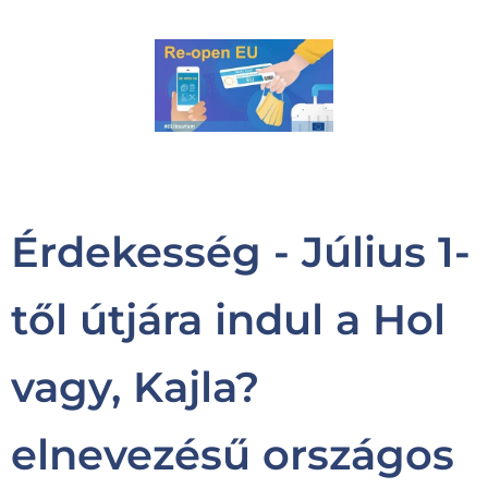
Érdekesség - J
úlius 1-
től útjára indul a Hol
vagy, Kajla?
elnevezésű országos