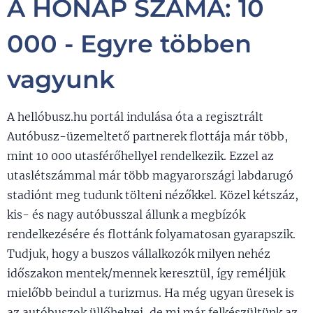
A HÓNAP SZÁMA: 10
000 - Egyre többen
vagyunk
A hellóbusz.hu portál indulása óta a regisztrált
Autóbusz-üzemeltető partnerek flottája már több,
mint 10 000 utasférőhellyel rendelkezik. Ezzel az
utaslétszámmal már több magyarországi labdarugó
stadiónt meg tudunk tölteni nézőkkel. Közel kétszáz,
kis- és nagy autóbusszal állunk a megbízók
rendelkezésére és flottánk folyamatosan gyarapszik.
Tudjuk, hogy a buszos vállalkozók milyen nehéz
időszakon mentek/mennek keresztül, így reméljük
mielőbb beindul a turizmus. Ha még ugyan üresek is
az autóbuszok üllőhelyei, de mi már felkészültünk az