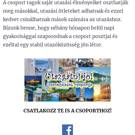
A csoport tagok saját utazási élményeiket oszthatják
meg másokkal, utazási ötleteket adhatnak és ezzel
kedvet csinálhatnak mások számára az utazáshoz.
Bízunk benne, hogy néhány hónapon belül napi
gyakorisággal szaporodnak a csoport posztjai és
ezéltal egy stabil utazóközösség jön létre.
CSATLAKOZZ TE IS A CSOPORTHOZ!