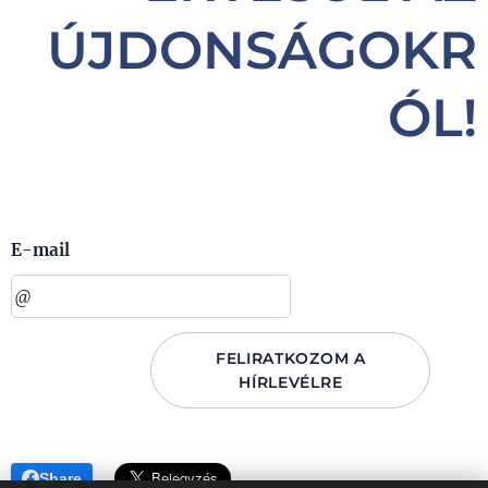
ÚJDONSÁGOKR
ÓL!
E-mail
FELIRATKOZOM A
HÍRLEVÉLRE
Share